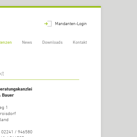
Mandanten-Login
tenzen
News
Downloads
Kontakt
kt
eratungskanzlei
& Bauer
eg 1
roisdorf
land
: 02241 / 946580