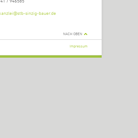
241 / 946585
kanzlei@stb-sinzig-bauer.de
NACH OBEN
Impressum